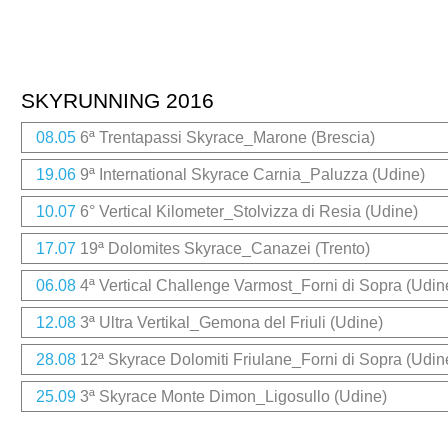
SKYRUNNING 2016
08.05
6ª Trentapassi Skyrace_Marone (Brescia)
19.06
9ª International Skyrace Carnia_Paluzza (Udine)
10.07
6° Vertical Kilometer_Stolvizza di Resia (Udine)
17.07
19ª Dolomites Skyrace_Canazei (Trento)
06.08
4ª Vertical Challenge Varmost_Forni di Sopra (Udin
12.08
3ª Ultra Vertikal_Gemona del Friuli (Udine)
28.08
12ª Skyrace Dolomiti Friulane_Forni di Sopra (Udin
25.09
3ª Skyrace Monte Dimon_Ligosullo (Udine)