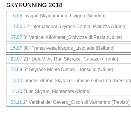
SKYRUNNING 2018
16.06
Livigno Skymarathon_Livigno (Sondrio)
17.06
11ª International Skyrace Carnia_Paluzza (Udine)
07.07
8° Vertical Kilometer_Stolvizza di Resia (Udine)
15.07
38ª Transcivetta Karpos_Listolade (Belluno)
22.07
21ª DoloMiths Run Skyrace_Canazei (Trento)
23.09
5ª Skyrace Monte Dimon_Ligosullo (Udine)
13.10
LimonExtreme Skyrace_Limone sul Garda (Brescia)
14.10
Tulin Skyrun_Montenars (Udine)
03.11
2° Vertikal del Gevero_Cison di Valmarino (Treviso)